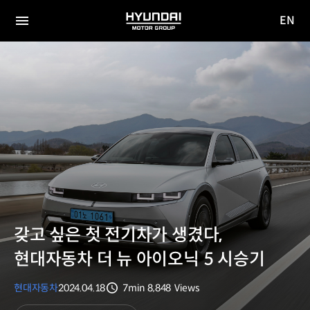
EN
HYUNDAI
영문
MOTOR
전체
사이트
메뉴
GROUP
이동
갖고 싶은 첫 전기차가 생겼다,
현대자동차 더 뉴 아이오닉 5 시승기
현대자동차
2024.04.18
7min
8,848
Views
분량
조회수