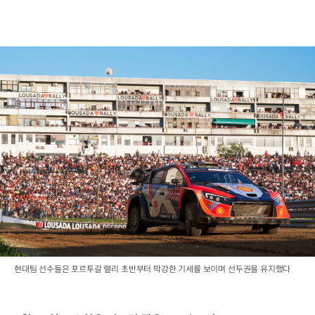
현대팀 선수들은 포르투갈 랠리 초반부터 막강한 기세를 보이며 선두권을 유지했다