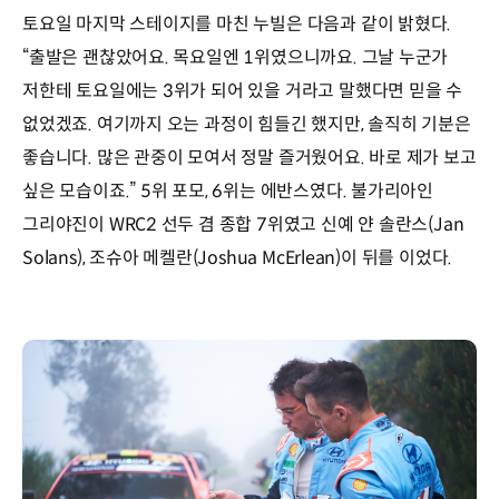
토요일 마지막 스테이지를 마친 누빌은 다음과 같이 밝혔다.
“출발은 괜찮았어요. 목요일엔 1위였으니까요. 그날 누군가
저한테 토요일에는 3위가 되어 있을 거라고 말했다면 믿을 수
없었겠죠. 여기까지 오는 과정이 힘들긴 했지만, 솔직히 기분은
좋습니다. 많은 관중이 모여서 정말 즐거웠어요. 바로 제가 보고
싶은 모습이죠.” 5위 포모, 6위는 에반스였다. 불가리아인
그리야진이 WRC2 선두 겸 종합 7위였고 신예 얀 솔란스(Jan
Solans), 조슈아 메켈란(Joshua McErlean)이 뒤를 이었다.