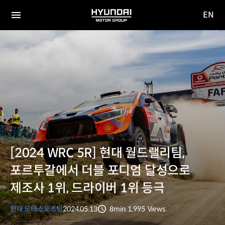
EN
HYUNDAI
영문
MOTOR
전체
사이트
메뉴
GROUP
이동
[2024 WRC 5R] 현대 월드랠리팀,
포르투갈에서 더블 포디엄 달성으로
제조사 1위, 드라이버 1위 등극
현대 모터스포츠팀
2024.05.13
8min
1,995
Views
분량
조회수