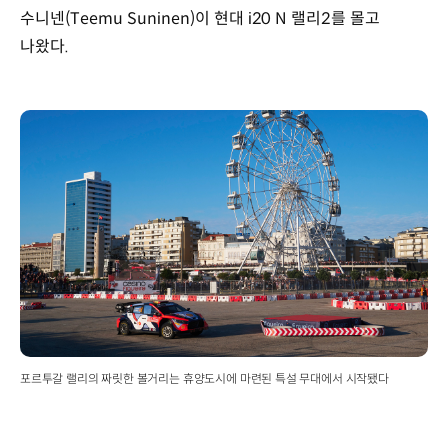
수니넨(Teemu Suninen)이 현대 i20 N 랠리2를 몰고
나왔다.
포르투갈 랠리의 짜릿한 볼거리는 휴양도시에 마련된 특설 무대에서 시작됐다