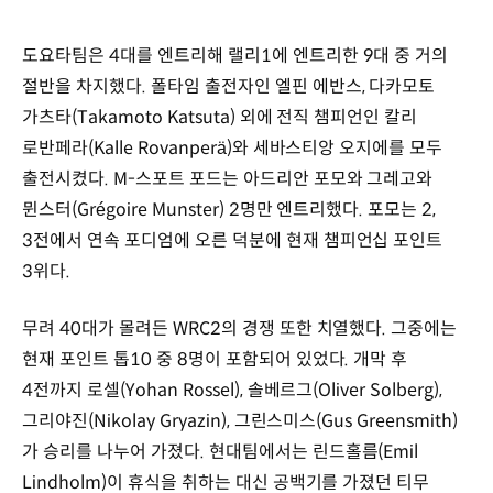
도요타팀은 4대를 엔트리해 랠리1에 엔트리한 9대 중 거의
절반을 차지했다. 폴타임 출전자인 엘핀 에반스, 다카모토
가츠타(Takamoto Katsuta) 외에 전직 챔피언인 칼리
로반페라(Kalle Rovanperä)와 세바스티앙 오지에를 모두
출전시켰다. M-스포트 포드는 아드리안 포모와 그레고와
뮌스터(Grégoire Munster) 2명만 엔트리했다. 포모는 2,
3전에서 연속 포디엄에 오른 덕분에 현재 챔피언십 포인트
3위다.
무려 40대가 몰려든 WRC2의 경쟁 또한 치열했다. 그중에는
현재 포인트 톱10 중 8명이 포함되어 있었다. 개막 후
4전까지 로셀(Yohan Rossel), 솔베르그(Oliver Solberg),
그리야진(Nikolay Gryazin), 그린스미스(Gus Greensmith)
가 승리를 나누어 가졌다. 현대팀에서는 린드홀름(Emil
Lindholm)이 휴식을 취하는 대신 공백기를 가졌던 티무