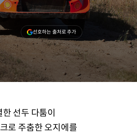
(새
선호하는 출처로 추가
창
열림)
렬한 선두 다툼이
펑크로 주춤한 오지에를