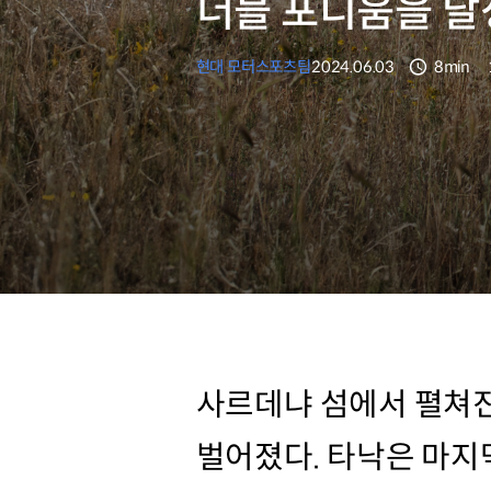
더블 포디움을 
현대 모터스포츠팀
2024.06.03
8min
분량
사르데냐 섬에서 펼쳐진
벌어졌다. 타낙은 마지