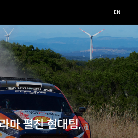
EN
영문
사이트로
이동
드라마 펼친 현대팀,