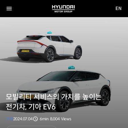
EN
HYUNDAI
영문
MOTOR
전체
사이트
메뉴
GROUP
이동
모빌리티 서비스의 가치를 높이는
전기차, 기아 EV6
기아
2024.07.04
6min
8,004
Views
분량
조회수