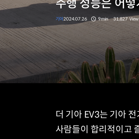
주행 성능은 어떻
기아
2024.07.26
9min
31,827
View
분량
조회수
더 기아 EV3는 기아 
사람들이 합리적이고 즐