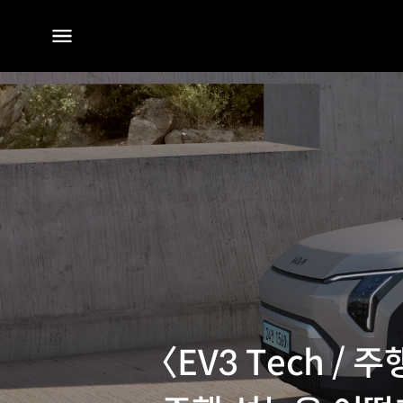
전체
메뉴
〈EV3 Tech /