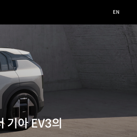
EN
영문
사이트로
이동
더 기아 EV3의