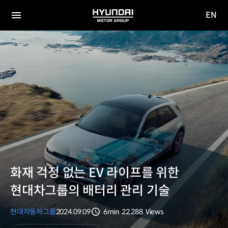
EN
HYUNDAI
영문
MOTOR
전체
사이트
메뉴
GROUP
이동
화재 걱정 없는 EV 라이프를 위한
현대차그룹의 배터리 관리 기술
현대자동차그룹
2024.09.09
6min
22,288
Views
분량
조회수