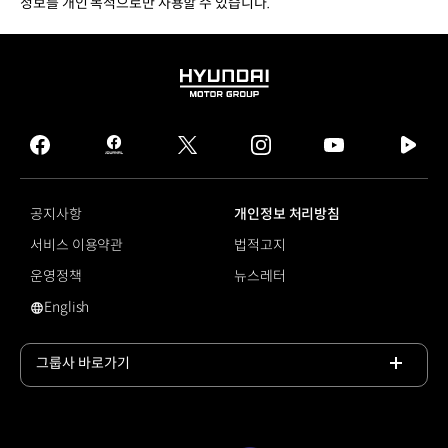
정보를 개인 목적으로만 사용할 수 있습니다.
HYUNDAI
MOTOR
GROUP
facebook
hmg
twitter
instagram
youtube
naver
journal
tv
facebook
공지사항
개인정보 처리방침
서비스 이용약관
법적고지
운영정책
뉴스레터
English
영문 사이트로 이동
그룹사 바로가기
목록
열기