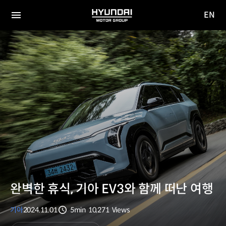
EN
HYUNDAI
영문
MOTOR
전체
사이트
메뉴
GROUP
이동
완벽한 휴식, 기아 EV3와 함께 떠난 여행
기아
2024.11.01
5min
10,271
Views
분량
조회수