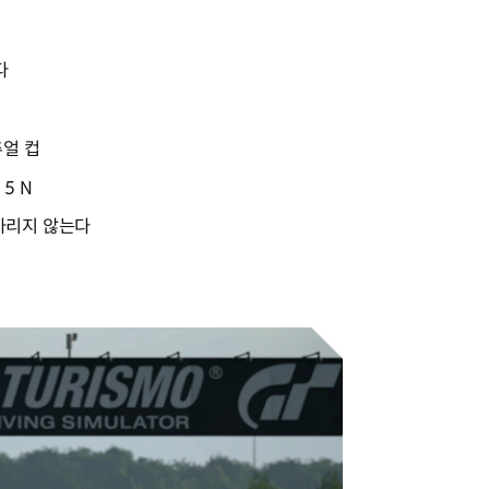
다
츄얼 컵
5 N
가리지 않는다