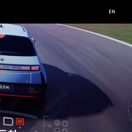
EN
영문
사이트로
이동