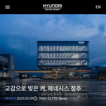
EN
HYUNDAI
영문
MOTOR
전체
사이트
메뉴
GROUP
이동
교감으로 빚은 켜, 제네시스 청주
제네시스
2025.05.09
7min
11,772
Views
분량
조회수