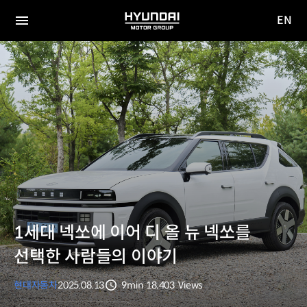
EN
HYUNDAI
영문
MOTOR
전체
사이트
메뉴
GROUP
이동
1세대 넥쏘에 이어 디 올 뉴 넥쏘를
선택한 사람들의 이야기
현대자동차
2025.08.13
9min
18,403
Views
분량
조회수