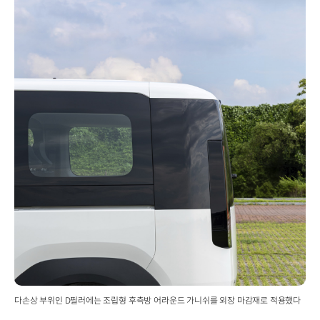
다손상 부위인 D필러에는 조립형 후측방 어라운드 가니쉬를 외장 마감재로 적용했다