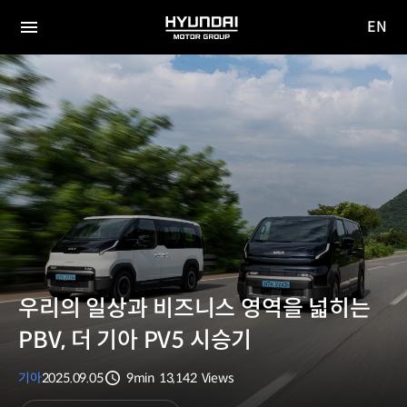
EN
HYUNDAI
영문
MOTOR
전체
사이트
메뉴
GROUP
이동
우리의 일상과 비즈니스 영역을 넓히는
PBV, 더 기아 PV5 시승기
기아
2025.09.05
9min
13,142
Views
분량
조회수