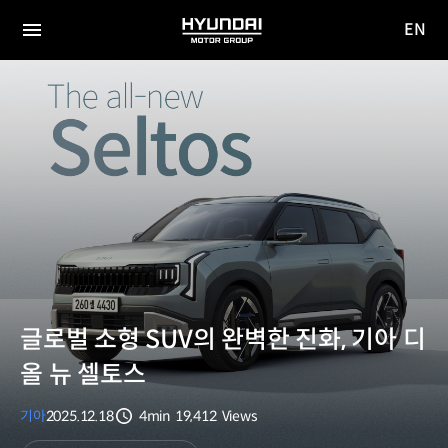
EN
HYUNDAI
영문
MOTOR
전체
사이트
메뉴
GROUP
이동
글로벌 소형 SUV의 완벽한 진화, 기아 디
올 뉴 셀토스
기아
2025.12.18
4min
19,412
Views
분량
조회수