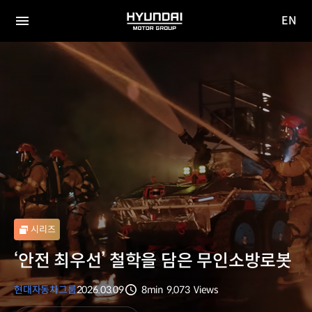
EN
HYUNDAI
영문
MOTOR
전체
사이트
메뉴
GROUP
이동
시리즈
‘안전 최우선’ 철학을 담은 무인소방로봇
현대자동차그룹
2026.03.09
8min
9,073
Views
분량
조회수