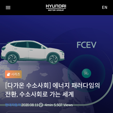
EN
HYUNDAI
영문
MOTOR
전체
사이트
메뉴
GROUP
이동
시리즈
[다가온 수소사회] 에너지 패러다임의
전환, 수소사회로 가는 세계
현대자동차
2020.08.11
4min
5,507
Views
분량
조회수