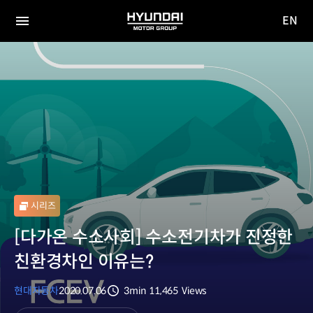
EN
HYUNDAI
영문
MOTOR
전체
사이트
메뉴
GROUP
이동
시리즈
[다가온 수소사회] 수소전기차가 진정한
친환경차인 이유는?
현대자동차
2020.07.06
3min
11,465
Views
분량
조회수