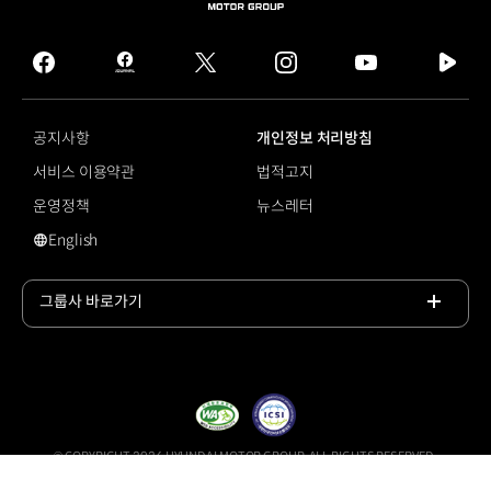
HYUNDAI
MOTOR
GROUP
facebook
hmg
twitter
instagram
youtube
naver
journal
tv
facebook
공지사항
개인정보 처리방침
서비스 이용약관
법적고지
운영정책
뉴스레터
English
영문 사이트로 이동
그룹사 바로가기
목록
열기
© COPYRIGHT 2026 HYUNDAI MOTOR GROUP, ALL RIGHTS RESERVED.