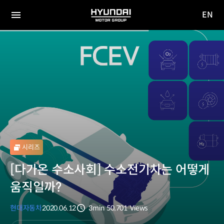
EN
HYUNDAI
영문
MOTOR
전체
사이트
메뉴
GROUP
이동
시리즈
[다가온 수소사회] 수소전기차는 어떻게
움직일까?
현대자동차
2020.06.12
3min
50,701
Views
분량
조회수