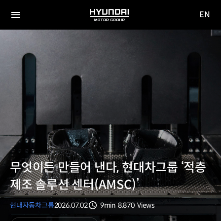
EN
HYUNDAI
영문
MOTOR
전체
사이트
메뉴
GROUP
이동
무엇이든 만들어 낸다, 현대차그룹 ‘적층
제조 솔루션 센터(AMSC)’
현대자동차그룹
2026.07.02
9min
8,870
Views
분량
조회수