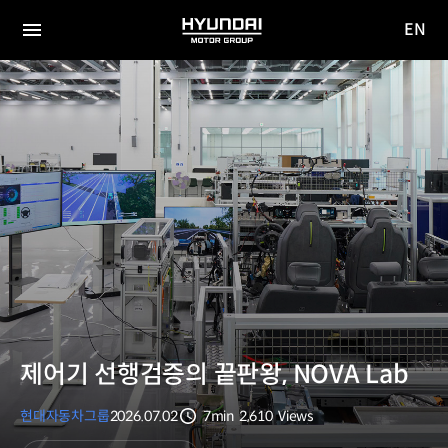
EN
HYUNDAI
영문
MOTOR
전체
사이트
메뉴
GROUP
이동
제어기 선행검증의 끝판왕, NOVA Lab
현대자동차그룹
2026.07.02
7min
2,610
Views
분량
조회수