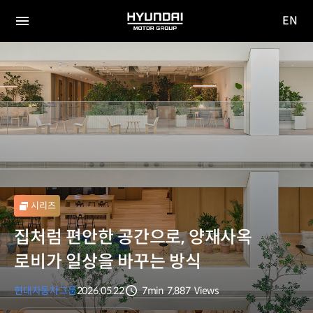
EN
HYUNDAI
영문
MOTOR
전체
사이트
메뉴
GROUP
이동
시리즈
집처럼 편안한 공간으로, 양재사옥
로비가 일상을 바꾸는 방식
현대자동차그룹
2026.05.22
7min
7,887
Views
분량
조회수