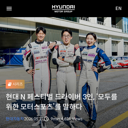
EN
HYUNDAI
영문
MOTOR
전체
사이트
메뉴
GROUP
이동
시리즈
현대 N 페스티벌 드라이버 3인, ‘모두를
위한 모터스포츠’를 말하다
현대자동차
2026.05.27
9min
4,624
Views
분량
조회수