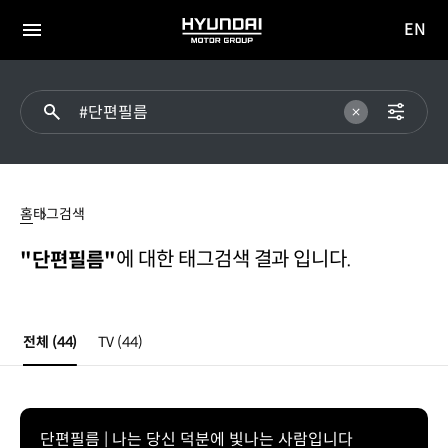
EN
HYUNDAI
영문
MOTOR
전체
사이트
메뉴
GROUP
이동
#
단편필름
홈
태그검색
에 대한 태그검색 결과 입니다.
"단편필름"
전체
(44)
TV
(44)
단편필름 | 나는 당신 덕분에 빛나는 사람입니다