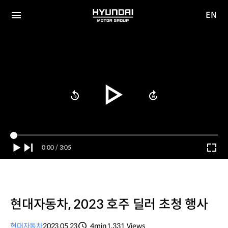
EN
HYUNDAI
영문
MOTOR
전체
사이트
메뉴
GROUP
이동
Current
0:00
/
Duration
3:05
Time
현대자동차, 2023 호주 딜러 초청 행사
현대자동차
2023.05.23
4min
1,331
Views