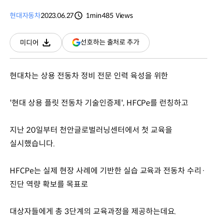
현대자동차
2023.06.27
1min
485
Views
분량
조회수
(새
선호하는 출처로 추가
미디어
다운로드
창
열림)
현대차는 상용 전동차 정비 전문 인력 육성을 위한
'현대 상용 플릿 전동차 기술인증제', HFCPe를 런칭하고
지난 20일부터 천안글로벌러닝센터에서 첫 교육을
실시했습니다.
HFCPe는 실제 현장 사례에 기반한 실습 교육과 전동차 수리·
진단 역량 확보를 목표로
대상자들에게 총 3단계의 교육과정을 제공하는데요.