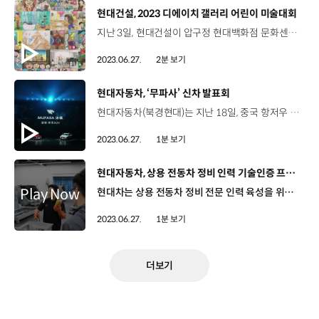
[동영상]
현대건설, 2023 디에이치 갤러리 어린이 미술대회
지난 3일, 현대건설이 압구정 현대백화점 문화센터에서 ‘2023 디에이치 갤러리 어린이 미술대회’ 시상식을 개최했습니다. 디에이치 갤러리 어린이 미술대회는 현대건설 주택사업본부에서 추진하는 사회 공헌 활동인데요. 올해는 '집에서 보내는 가장 행복한 시간'을 주제로 아이들이 집에 담긴 평범하면서도 소중한 일상을 즐거운 추억으로 간직할 수 있도록 기획되었습니다. 신국현 상무/ 현대건설 주택사업본부존경하는 수상자 및 가족 여러분 정말 감사합니다. ‘집에서 보내는 가장 행복한 시간’이 이번 대회 주제죠? 그 행복한 시간을 보낼 수 있는 좋은 집을 짓도록 열심히 노력하겠습니다. 이번 행사는 총 16개 초등학교에서 350여 명의 어린이들이 작품을 출품하며 뜨거운 관심을 받았는데요. 학년 부문별로 대상 1명, 최우수상 2명, 우수상 3명을 선정했습니다. 이재훈/ 신구초등학교대상은 생각도 못 했는데 대상을 받아서 너무 뿌듯해요. 신지윤/ 압구정초등학교되게 기분이 좋고 떨립니다. 현대건설은 시상식 후 '집'이라는 주제에 걸맞게 어린이들에게 미래 주거 공간을 선보이며 현대건설이 지을 미래의 ‘집’에 대한 기대감을 높였습니다.
2023.06.27.
2분 보기
[동영상]
현대자동차, ‘무파사’ 신차 발표회
현대자동차(북경현대)는 지난 18일, 중국 항저우 신천지 태양극장에서 ‘무파사와 함께 떠나는 신비한 여행’을 주제로 준중형 SUV 무파사의 신차발표회를 열었습니다. 항저우 신천지 태양극장은 세계에서 가장 넓은 실내 무대를 보유한 것으로 알려져 있는데요. 1,200명의 인원을 초청해 무파사 론칭 콘셉트인 ‘Moving Smart Home SUV’와 연계한 타임슬립 공연 등 이색적인 신차 발표회를 선보였는데요. 무파사라는 솔루션을 찾기 위해 판타지 여행을 떠난다는 설정으로 관객들의 흥미를 높였습니다. 이어진 무대에서는 행사의 주인공, 무파사에 대한 소개가 있었습니다. 무파사의 디자인과 신기술, 상품 USP를 설명하는 시간을 가졌습니다. 현대자동차(북경현대)는 앞으로도 다양한 마케팅 전략을 통해 중국 시장 점유율을 높여 나갈 계획입니다.
2023.06.27.
1분 보기
[동영상]
현대자동차, 상용 전동차 정비 인력 기술인증 프로그램 도입
현대차는 상용 전동차 정비 전문 인력 육성을 위한 '현대 상용 플릿 전동차 기술인증제', HFCPe를 런칭하고 지난 20일부터 천안글로벌러닝센터에서 첫 교육을 실시했습니다. HFCPe는 실제 현장 사례에 기반한 실습 교육과 전동차 수리·진단 역량 확보를 목표로 대상자들에게 총 3단계의 교육과정을 제공하는데요. 전동차 기본 이러닝 과정, 상용 전동차 스킬업 과정, 그리고 EV, FCEV 진단 과정 순으로 단계별로 이수할 수 있습니다. 교육 대상자는 EV, FCEV 진단 과정까지 이수한 후 승급 평가를 통과하게 되면, ‘e-Pro(이-프로) 등급’을 받게 되고 독자적인 진단과 수리가 가능합니다.
2023.06.27.
1분 보기
더보기