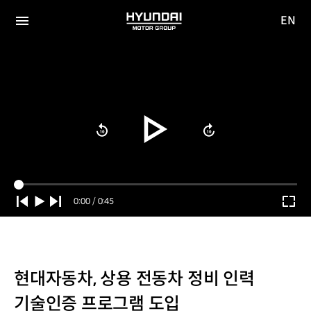
EN
HYUNDAI
영문
MOTOR
전체
사이트
메뉴
GROUP
이동
Current
0:00
/
Duration
0:45
Time
현대자동차, 상용 전동차 정비 인력
기술인증 프로그램 도입