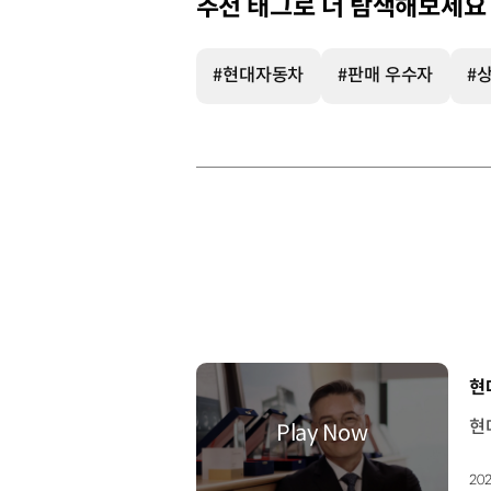
추천 태그로 더 탐색해보세요
#현대자동차
#판매 우수자
#
[
현
202