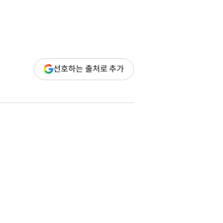
(새
선호하는 출처로 추가
창
열림)