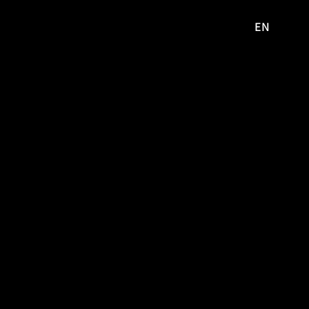
EN
영문
사이트로
이동