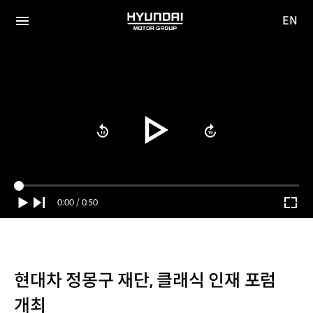
EN
HYUNDAI
영문
MOTOR
전체
사이트
메뉴
GROUP
이동
Current
0:00
/
Duration
0:50
Time
현대차 정몽구 재단, 클래식 인재 포럼
개최