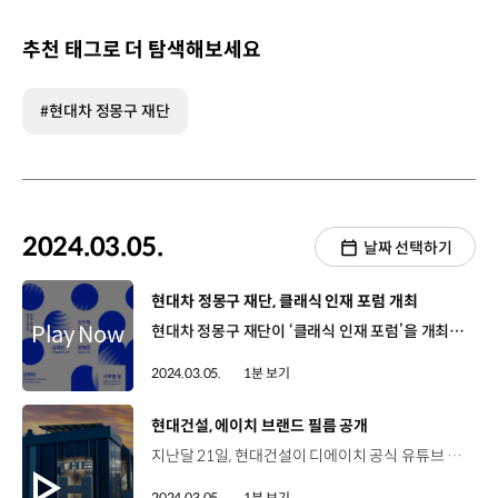
추천 태그로 더 탐색해보세요
#현대차 정몽구 재단
2024.03.05.
날짜 선택하기
[동영상]
현대차 정몽구 재단, 클래식 인재 포럼 개최
현대차 정몽구 재단이 ‘클래식 인재 포럼’을 개최하고 국내 클래식 인재 육성 시스템에 대해 논의하는 자리를 마련했습니다. 지난달 23일 서울 명동 온드림 소사이어티에서 개최된 이번 포럼은 한국의 젊은 음악가들이 세계 무대에서 활약하고 있는 시점에서 국내 클래식 인재들을 위한 지원 시스템을 돌아보고 현황을 점검하기 위해 기획됐는데요. ‘음악 영재 지원의 오늘과 내일’이라는 주제의 토론으로 시작된 포럼은 각 분야 전문가들의 대담에 이어 재단 프로그램에 관해 솔직한 이야기를 들어볼 수 있는 장학생들과의 대화도 이어졌습니다. 현대차 정몽구 재단은 문화예술 인재들을 위한 장학금 제도와 그들을 역량을 강화하기 위한 다양한 프로그램으로 차세대 아티스트를 발굴하고 지원해 오고 있습니다.
2024.03.05.
1분 보기
[동영상]
현대건설, 에이치 브랜드 필름 공개
지난달 21일, 현대건설이 디에이치 공식 유튜브 채널에 'HIGH–END RESIDENCE NEW ERA' 신규 브랜드 영상을 공개했습니다. 이번 영상은 디에이치의 브랜드 콘셉트인 '단 하나의 완벽함'을 주제로 제작되었으며 브랜드 핵심 가치인 ‘고유한 희소성’, ‘독립된 편의성’, ‘예술적 심미성’이 실제로 구현된 5개 단지를 선정하고 각 단지의 특화설계와 커뮤니티 등을 조명했는데요. 영상은 디에이치 단지에서 누릴 수 있는 하이엔드 라이프를 전달하기 위해 실제 입주 단지에서 촬영됐으며 디에이치만의 고품격 주거 공간을 엿볼 수 있어 공개 이틀 만에 165만 회가 넘는 조회수를 기록했습니다. 현대건설은 공간에 대한 본질적 기능과 효과에 집중하며 신개념 주거 트렌드를 선도해 나갈 계획입니다.
2024.03.05.
1분 보기