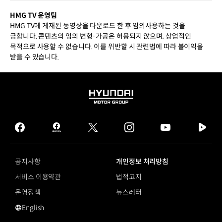
HMG TV 운영팀
HMG TV에 게재된 동영상을 다운로드 한 후 임의사용하는 것을
금합니다. 콘텐츠의 임의 변형·가공은 허용되지 않으며, 상업적인
목적으로 사용할 수 없습니다. 이를 위반할 시 관련법에 따라 불이익을
받을 수 있습니다.
HYUNDAI
MOTOR
GROUP
facebook
hmg
twitter
instagram
youtube
naver
journal
tv
facebook
공지사항
개인정보 처리방침
서비스 이용약관
법적고지
운영정책
뉴스레터
English
영문 사이트로 이동