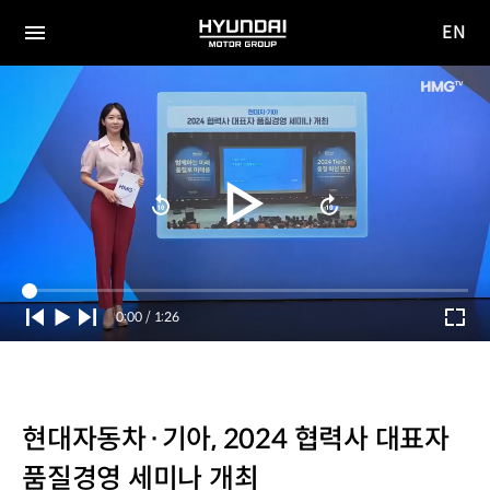
EN
HYUNDAI
영문
MOTOR
전체
사이트
메뉴
GROUP
이동
Current
0:00
/
Duration
1:26
Time
현대자동차·기아, 2024 협력사 대표자
품질경영 세미나 개최