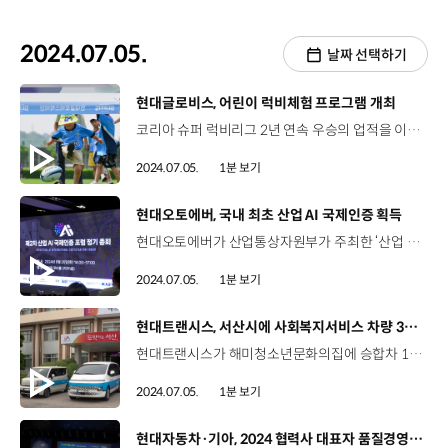
2024.07.05.
날짜 선택하기
[동영상]
현대글로비스, 어린이 럭비체험 프로그램 개최
코리아 슈퍼 럭비리그 2년 연속 우승의 업적을 이룬 현대글로비스의 럭비단 선수들과 임직원 가족들이 만나 특별한 시간을 가졌습니다. 지난달 29일 현대글로비스는 추첨을 통해 30여 명의 가족을 선발해 임직원 자녀들이 실제 선수들에게 럭비를 배울 수 있는 ‘어린이 럭비체험 프로그램’을 개최했습니다. 이 날 아이들은 본인의 이름이 적힌 유니폼을 입고 뛰어 놀며 다소 생소하게 느낄 수 있는 럭비를 익히고 친숙해지는 시간을 가졌습니다. 뿐만 아니라 행사에 참여한 임직원 가족을 위해 인근 영화관을 대관해 현대글로비스 럭비단의 활약상이 담긴 영상을 상영하고 영화 ‘인사이드아웃2’를 함께 보는 시간도 마련했습니다.
2024.07.05.
1분 보기
[동영상]
현대오토에버, 국내 최초 산업 AI 국제인증 획득
현대오토에버가 산업통상자원부가 주최한 ‘산업 AI 국제인증포럼’에서 ‘스마트비전 표면결함검출 및 분류 AI 모델’ 제품에 대해 국내 최초로 산업 AI 국제인증을 획득했습니다. 산업 AI 국제인증은 한국산업기술시험원이 주관하는 ‘AI 적합성평가’를 통해 진행됐는데요, AI, 안전 및 보안, 그리고 위험 관리 분야의 전문가들이 AI 제품 및 서비스에 대한 체계적이고 독립적인 평가를 실시합니다. 현대오토에버가 인증받은 ‘스마트비전 표면결함검출 및 분류 AI 모델’은 AI를 활용해 결함의 특징을 학습하고 완성차나 부품에서 결함을 자동으로 찾아내는 역할을 하는데요. 이번 산업 AI 인증으로 AI 기술의 신뢰성과 글로벌 수준의 기술 역량을 검증받은 현대오토에버는 검증된 인공지능 모델을 통해 향후 차량을 포함해 다양한 제조 분야에서 품질 신뢰성을 높여 나갈 계획입니다.
2024.07.05.
1분 보기
[동영상]
현대트랜시스, 서산시에 사회복지서비스 차량 3대 기탁
현대트랜시스가 해미청소년문화의집에 승합차 1대를, 서산시니어클럽과 서산시장애인보호작업장에 경차 각 1대를 기탁했습니다. 이번에 기탁한 승합차 1대, 경차 2대는 현대트랜시스 동탄 본사 임직원들의 자발적인 성금에 법인 기부금을 더해 마련됐는데요. 기탁된 차량은 각 사회복지시설에 전달돼 지역 청소년의 건강한 성장 지원과 중증장애인 직업 재활훈련과 노인 사회활동 지원사업 등에 사용될 예정입니다.
2024.07.05.
1분 보기
[동영상]
현대자동차·기아, 2024 협력사 대표자 품질경영 세미나 개최