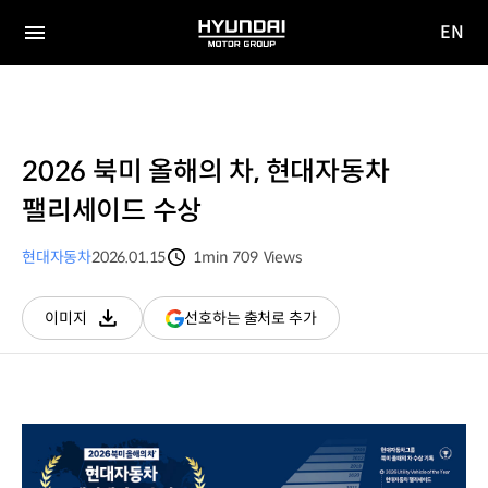
EN
HYUNDAI
영문
MOTOR
전체
사이트
메뉴
GROUP
이동
2026 북미 올해의 차, 현대자동차
팰리세이드 수상
현대자동차
2026.01.15
1min
709
Views
분량
조회수
(새
선호하는 출처로 추가
이미지
다운로드
창
열림)