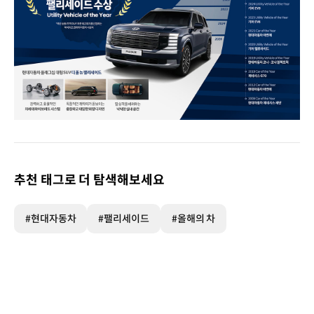
2026
북미
올해의
차
추천 태그로 더 탐색해보세요
현대자동차
팰리세이드
수상
#현대자동차
#팰리세이드
#올해의 차
Utility
Vehicle
of
the
Year
*