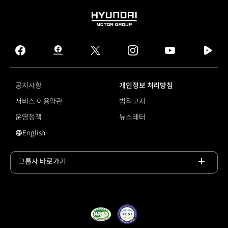
차
수상
HYUNDAI
기록
MOTOR
2026
GROUP
Utility
facebook
hmg
twitter
instagram
youtube
naver
Vehicle
journal
tv
of
facebook
the
공지사항
개인정보 처리방침
Year
서비스 이용약관
법적고지
현대자동차
팰리세이드
운영정책
뉴스레터
2024
English
Utility
영문 사이트로 이동
Vehicle
of
그룹사 바로가기
the
Year
목록
열기
기아
EV9
2023
Utility