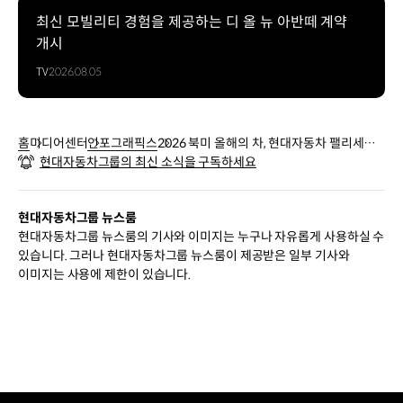
팰리세이드
최신 모빌리티 경험을 제공하는 디 올 뉴 아반떼 계약
강력하고
개시
효율적인
TV
2026.08.05
차세대
하이브리드
시스템
독창적인
홈
미디어센터
인포그래픽스
2026 북미 올해의 차, 현대자동차 팰리세이
캐릭터가
현대자동차그룹의 최신 소식을 구독하세요
드 수상
돋보이는
웅장하고
대담한
현대자동차그룹 뉴스룸
외장
현대자동차그룹 뉴스룸의 기사와 이미지는 누구나 자유롭게 사용하실 수
디자인
있습니다. 그러나 현대자동차그룹 뉴스룸이 제공받은 일부 기사와
탑승객을
이미지는 사용에 제한이 있습니다.
배려하는
넉넉한
실내
공간
현대자동차그룹
북미
올해의