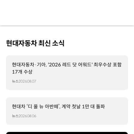
북미
올해의
차:
매년
승용/
트럭/SUV
부문
현대자동차 최신 소식
최고
차량을
선정하는
북미
현대자동차·기아, '2026 레드 닷 어워드' 최우수상 포함
최고
17개 수상
권위의
뉴스
2026.08.07
자동차
시상식
현대자동차
플래그십
현대차 ‘디 올 뉴 아반떼’, 계약 첫날 1만 대 돌파
대형
SUV
뉴스
2026.08.06
디
올
뉴