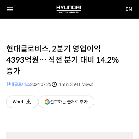
EN
HYUNDAI
영문
MOTOR
전체
사이트
메뉴
GROUP
이동
현대글로비스, 2분기 영업이익
4393억원… 직전 분기 대비 14.2%
증가
현대글로비스
2024.07.25
1min
3,941
Views
분량
조회수
(새
선호하는 출처로 추가
Word
다운로드
창
열림)