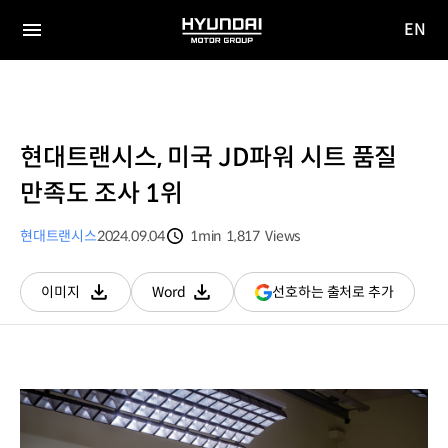
EN
HYUNDAI
영문
MOTOR
전체
사이트
메뉴
GROUP
이동
현대트랜시스, 미국 JD파워 시트 품질
만족도 조사 1위
현대트랜시스
2024.09.04
1min
1,817
Views
분량
조회수
(새
선호하는 출처로 추가
이미지
Word
다운로드
다운로드
창
열림)