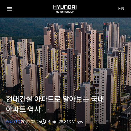
EN
HYUNDAI
영문
MOTOR
전체
사이트
메뉴
GROUP
이동
현대건설 아파트로 알아보는 국내
아파트 역사
현대건설
2021.02.26
4min
28,313
Views
분량
조회수