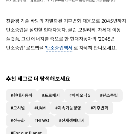
전시회에서 탈피해 모빌리티 영역 전반을 아우르는 플랫폼으로 개최됐습니다
친환경 기술 바탕의 차별화된 기후변화 대응으로 2045년까지
탄소중립을 실현할 현대자동차. 클린 모빌리티, 차세대 이동
플랫폼, 그린 에너지를 축으로 한 현대자동차의 '2045년
탄소중립' 로드맵을 '
탄소중립백서
'로 자세히 만나보세요.
추천 태그로 더 탐색해보세요
#현대자동차
#프로페시
#아이오닉 5
#탄소중립
#모셔널
#UAM
#지속가능경영
#기후변화
#전동화
#HTWO
#신재생에너지
#For our Planet