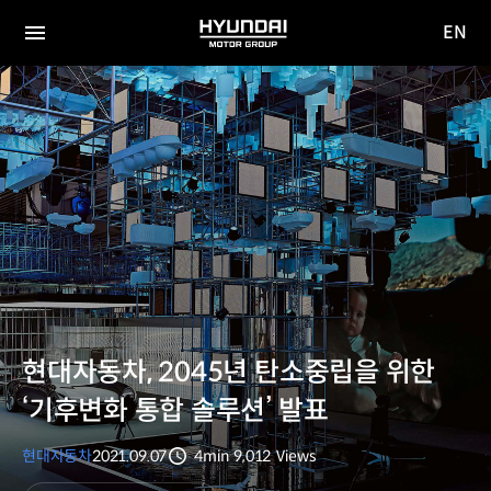
EN
HYUNDAI
영문
MOTOR
전체
사이트
메뉴
GROUP
이동
현대자동차, 2045년 탄소중립을 위한
‘기후변화 통합 솔루션’ 발표
현대자동차
2021.09.07
4min
9,012
Views
분량
조회수