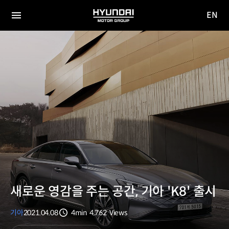
EN
HYUNDAI
영문
MOTOR
전체
사이트
메뉴
GROUP
이동
새로운 영감을 주는 공간, 기아 'K8' 출시
기아
2021.04.08
4min
4,762
Views
분량
조회수