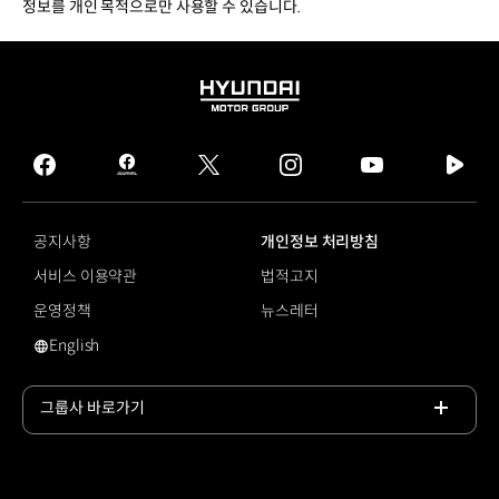
정보를 개인 목적으로만 사용할 수 있습니다.
HYUNDAI
MOTOR
GROUP
facebook
hmg
twitter
instagram
youtube
naver
journal
tv
facebook
공지사항
개인정보 처리방침
서비스 이용약관
법적고지
운영정책
뉴스레터
English
영문 사이트로 이동
그룹사 바로가기
목록
열기