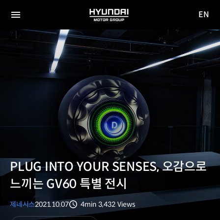
EN
HYUNDAI
영문
MOTOR
전체
사이트
메뉴
GROUP
이동
PLUG INTO YOUR SENSES, 오감으로
느끼는 GV60 특별 전시
제네시스
2021.10.07
4min
3,432
Views
분량
조회수