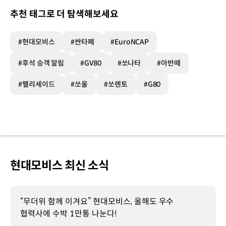
추천 태그로 더 탐색해보세요
#현대모비스
#싼타페
#EuroNCAP
#후석 승객 알림
#GV80
#쏘나타
#아반떼
#팰리세이드
#쏘울
#쏘렌토
#G80
현대모비스 최신 소식
“무더위 함께 이겨요” 현대모비스, 올해도 우수
협력사에 수박 1만통 나눈다!