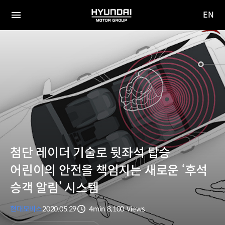
EN
HYUNDAI
영문
MOTOR
전체
사이트
메뉴
GROUP
이동
첨단 레이더 기술로 뒷좌석 탑승
어린이의 안전을 책임지는 새로운 ‘후석
승객 알림’ 시스템
현대모비스
2020.05.29
4min
8,100
Views
분량
조회수