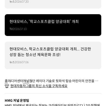
뉴스
2026.07.20
현대모비스, ‘학교스포츠클럽 양궁대회’ 개최
TV
2026.07.10
현대모비스, 학교스포츠클럽 양궁대회 개최... 건강한
성장 돕는 청소년 체육문화 조성!
뉴스
2026.07.06
홈
미디어센터
저널
첨단 레이더 기술로 뒷좌석 탑승 어린이의 안전을 책임
현대자동차그룹의 최신 소식을 구독하세요
지는 새로운 ‘후석 승객 알림’ 시스템
HMG 저널 운영팀
HMG 저널에서 제공되는 정보는 크리에이티브 커먼즈(CCL) 2.0 정책에