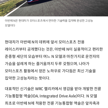
아반떼 N은 현대차가 모터스포츠에서 연마한 기술력을 집약해 완성한 고성능
모델이다
현대차가 아반떼 N의 데뷔에 앞서 모터스포츠 전용
레이스카부터 공개했다는 것은, 아반떼 N이 실용적이고 편리한
준중형 세단의 모습부터 여느 N 모델과 마찬가지로 운전자의
가슴을 설레게 하는 즐거움까지 두루 갖췄으며, 나아가
모터스포츠 활동에서 얻은 노하우로 가다듬은 최신 기술을
집약한 고성능차라는 뜻이다.
대표적인 신기술은 WRC 랠리카에서 영감을 받아 개발한 전륜
기능통합형 액슬(IDA, Integrated Drive Axle)이다. N 모델
최초로 아반떼 N에 적용한 전륜 기능통합형 액슬은 앞차축과