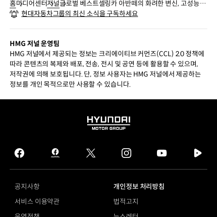
홈
미디어센터
저널
글로벌 베스트셀링카 아반떼의 화려한 변신, 고성능 시
현대자동차그룹의 최신 소식을 구독하세요
장의 게임체인저 아반떼 N
HMG 저널 운영팀
HMG 저널에서 제공되는 정보는 크리에이티브 커먼즈(CCL) 2.0 정책에
따라 콘텐츠의 복제와 배포, 전송, 전시 및 공연 등에 활용할 수 있으며,
저작권에 의해 보호됩니다. 단, 정보 사용자는 HMG 저널에서 제공하는
정보를 개인 목적으로만 사용할 수 있습니다.
HYUNDAI
MOTOR
GROUP
facebook
hmg
twitter
instagram
youtube
naver
journal
tv
facebook
공지사항
개인정보 처리방침
서비스 이용약관
법적고지
운영정책
뉴스레터