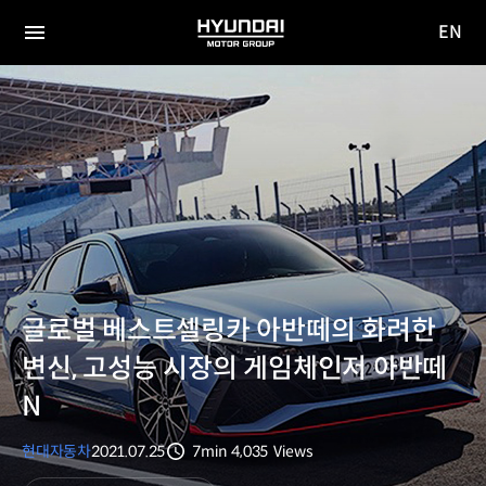
EN
HYUNDAI
영문
MOTOR
전체
사이트
메뉴
GROUP
이동
글로벌 베스트셀링카 아반떼의 화려한
변신, 고성능 시장의 게임체인저 아반떼
N
현대자동차
2021.07.25
7min
4,035
Views
분량
조회수