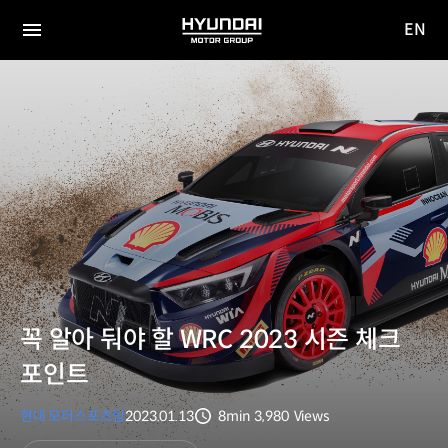
EN
HYUNDAI
영문
MOTOR
전체
사이트
메뉴
GROUP
이동
꼭 알아 둬야 할 WRC 2023 시즌 체크
포인트
현대 모터스포츠팀
2023.01.13
8min
3,980
Views
분량
조회수