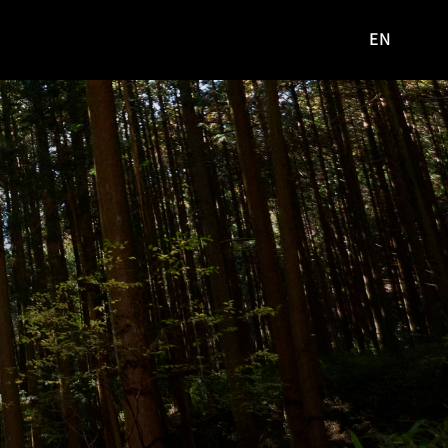
EN
영문
사이트로
이동