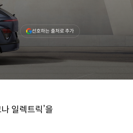
(새
선호하는 출처로 추가
창
열림)
코나 일렉트릭’을