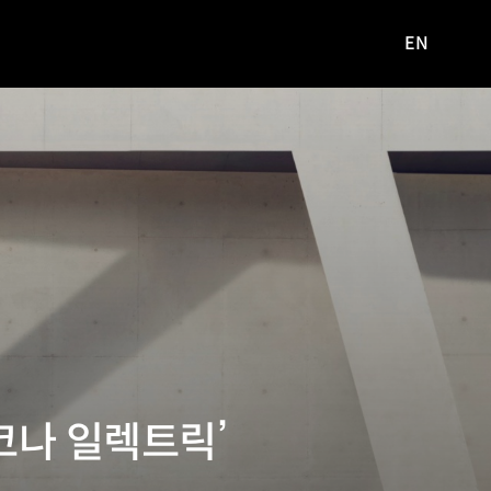
EN
영문
사이트로
이동
코나 일렉트릭’