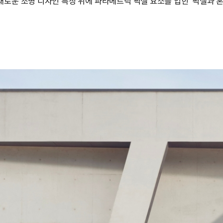
 조명 디자인 특징 위에 파라메트릭 픽셀 요소를 입힌 ‘픽셀과 혼합된 수