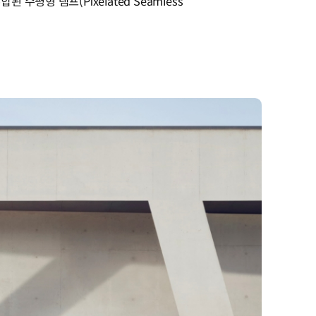
평형 램프(Pixelated Seamless