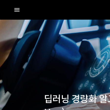
전체
메뉴
딥러닝 경량화 알고