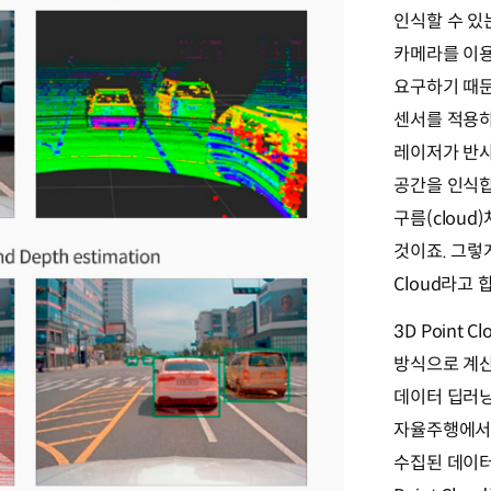
인식할 수 있
카메라를 이용
요구하기 때문
센서를 적용하
레이저가 반사
공간을 인식합
구름(cloud
것이죠. 그렇게
Cloud라고 
3D Point 
방식으로 계산하
데이터 딥러닝
자율주행에서
수집된 데이터