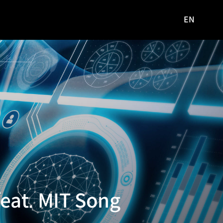
EN
영문
사이트로
이동
. MIT Song