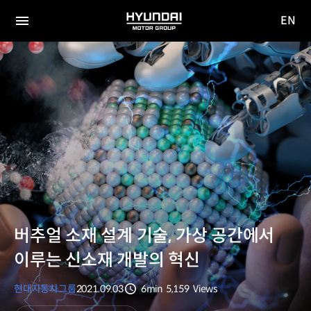
EN
HYUNDAI
영문
MOTOR
전체
사이트
메뉴
GROUP
이동
버추얼 소재 설계 기술, 가상 공간에서
이루는 신소재 개발의 혁신
현대자동차그룹
2021.09.03
6min
5,159
Views
분량
조회수