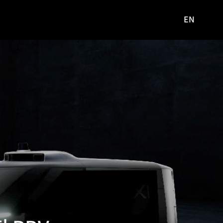
EN
영문
사이트로
이동