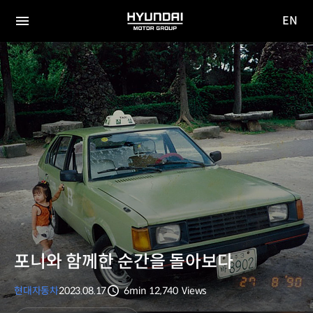
EN
HYUNDAI
영문
MOTOR
전체
사이트
메뉴
GROUP
이동
포니와 함께한 순간을 돌아보다
현대자동차
2023.08.17
6min
12,740
Views
분량
조회수