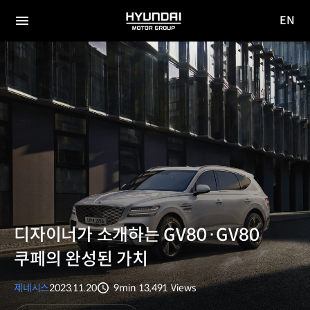
EN
HYUNDAI
영문
MOTOR
전체
사이트
메뉴
GROUP
이동
디자이너가 소개하는 GV80·GV80
쿠페의 완성된 가치
제네시스
2023.11.20
9min
13,491
Views
분량
조회수