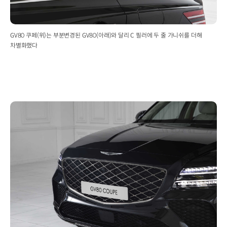
GV80 쿠페(위)는 부분변경된 GV80(아래)와 달리 C 필러에 두 줄 가니쉬를 더해
차별화했다