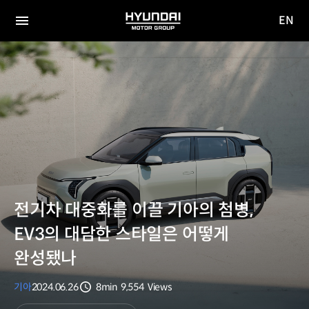
EN
HYUNDAI
영문
MOTOR
전체
사이트
메뉴
GROUP
이동
전기차 대중화를 이끌 기아의 첨병,
EV3의 대담한 스타일은 어떻게
완성됐나
기아
2024.06.26
8min
9,554
Views
분량
조회수