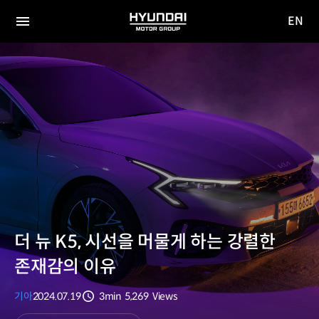
EN
HYUNDAI
영문
MOTOR
전체
사이트
메뉴
GROUP
이동
더 뉴 K5, 시선을 머물게 하는 강렬한
존재감의 이유
기아
2024.07.19
3min
5,269
Views
분량
조회수