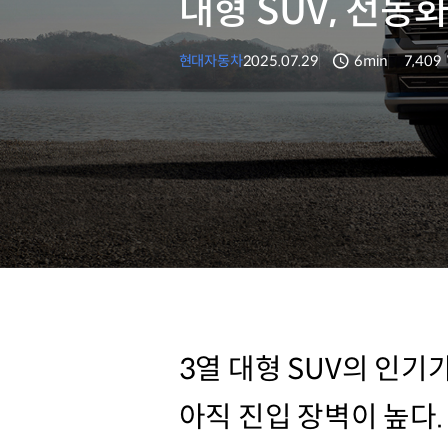
대형 SUV, 전동
현대자동차
2025.07.29
6min
7,409
분량
조회수
3열 대형 SUV의 인기
아직 진입 장벽이 높다.