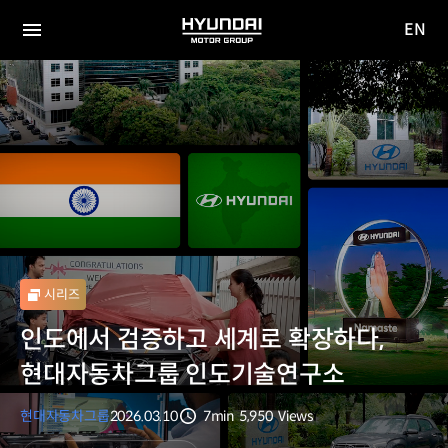
EN
HYUNDAI
영문
MOTOR
전체
사이트
메뉴
GROUP
이동
시리즈
인도에서 검증하고 세계로 확장하다,
현대자동차그룹 인도기술연구소
현대자동차그룹
2026.03.10
7min
5,950
Views
분량
조회수