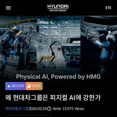
EN
HYUNDAI
영문
MOTOR
전체
사이트
메뉴
GROUP
이동
에디터픽
시리즈
왜 현대차그룹은 피지컬 AI에 강한가
현대자동차그룹
2026.02.24
8min
15,975
Views
분량
조회수