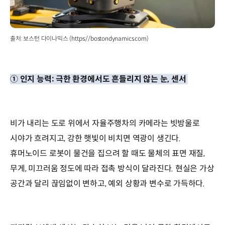
(온디바이스/
엣지)
행동제어
출처: 보스턴 다이나믹스 (https://bostondynamics.com)
Act
제어
명령
-
① 인지 능력: 극한 환경에서도 흔들리지 않는 눈, 센서
>
실제
행동
제어기
비가 내리는 도로 위에서 자율주행차의 카메라는 빗방울로
구성
요소
시야가 흐려지고, 강한 햇빛이 비치면 역광이 생긴다.
액추에이터
휴머노이드 로봇이 물건을 집으려 할 때도 물체의 표면 재질,
(모터
무게, 미끄러움 정도에 따라 접촉 방식이 달라진다. 현실은 가상
휠.
로봇팔
공간과 달리 끊임없이 변하고, 예외 상황과 변수로 가득하다.
등)
정확도
신뢰성
센서