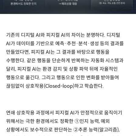
피지컬
A의
구동
기존의 디지털 AI와 피지컬 AI의 차이는 분명하다. 디지털
방식
인지
AI가 데이터를 기반으로 예측·추천·분석·생성 등의 결과를
Sense
만들었다면, 피지컬 AI는 그 결과를 바탕으로 행동을
주변
수행한다. 같은 행동을 단순하게 반복하는 자동화 시스템과
환경
.
달리, 피지컬 AI는 환경 감지 및 상황 파악 뒤에 자율적인
자기
행동으로 옮긴다. 그리고 행동으로 인한 변화를 받아들여
상태
끊임없이 상호작용(Closed-loop)하고 학습한다.
파악
구성요소
카메라
•
라이다
연쇄 상호작용 과정에서 피지컬 AI가 안정적으로 움직이기
•
위해서는 극한 환경에서도 정확한 ①인지 능력, 예외
레이더
상황에서도 보수적으로 판단하는 ②추론 능력(알고리즘),
•