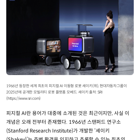
데이터
계획
+
제어
명령
-
>
물체
조작
및
주행
이해
•
1966년 등장한 세계 최초의 피지컬 AI 이동형 로봇 셰이키(위), 현대자동차그룹이
추론,
2025년에 공개한 모빌리티 로봇 플랫폼 모베드. 셰이키 출처: SRI
분석.
(https://www.sri.com)
생성
챗봇.
피지컬 AI란 용어가 대중에 소개된 것은 최근이지만, 사실 이
이미지
개념은 오래 전부터 존재했다. 1966년 스탠퍼드 연구소
생성
인지
(Stanford Research Institute)가 개발한 ‘셰이키
(Sense)
(Shakey)’는 주변 환경을 인지하고 추론할 수 있는 최초의