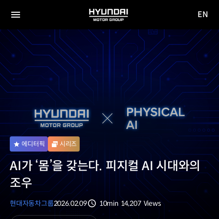
EN
HYUNDAI
영문
MOTOR
전체
사이트
메뉴
GROUP
이동
에디터픽
시리즈
AI가 ‘몸’을 갖는다. 피지컬 AI 시대와의
조우
현대자동차그룹
2026.02.09
10min
14,207
Views
분량
조회수