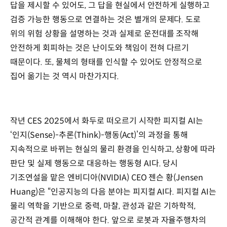
입력
답을 제시할 수 있어도, 그 답을 현실에서 안전하게 실행하고
출력
검증 가능한 행동으로 연결하는 것은 별개의 문제다. 도로
핵심역량
위의 위험 상황을 설명하는 것과 실제로 운전대를 조작해
대표
사례
안전하게 회피하는 것은 난이도와 책임이 전혀 다르기
디지털AI
때문이다. 또, 물체의 형태를 인식할 수 있어도 안정적으로
vS
집어 옮기는 것 역시 마찬가지다.
피지컬AI
디지털Al
피지컬Al
정보
•
작년 CES 2025에서 화두로 떠오르기 시작한 피지컬 AI는
콘텐츠
‘인지(Sense)-추론(Think)-행동(Act)’의 과정을 통해
생성,
지속적으로 바뀌는 현실의 물리 환경을 인식하고, 상황에 따라
의사결정
지원
판단 및 실제 행동으로 대응하는 행동형 AI다. 당시
디지털
기조연설을 맡은 엔비디아(NVIDIA) CEO 젠슨 황(Jensen
환경
Huang)은 “인공지능의 다음 분야는 피지컬 AI다. 피지컬 AI는
물리
세계에서
물리 역학을 기반으로 중력, 마찰, 관성과 같은 기하학적,
안전하게
공간적 관계를 이해해야 한다. 앞으로 로봇과 자율주행차의
행동,