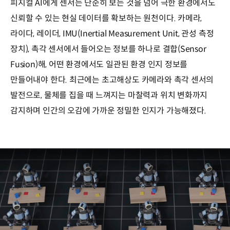
피지컬 AI에게 센서는 단순히 보는 것을 넘어 극한 환경에서도
결합
-
신뢰할 수 있는 현실 데이터를 확보하는 원천이다. 카메라,
>
라이다, 레이더, IMU(Inertial Measurement Unit, 관성 측정
더
장치), 촉각 센서에서 들어오는 정보를 하나로 결합(Sensor
신뢰도
높은
Fusion)해, 어떤 환경에서도 일관된 환경 인지 정보를
환경/
만들어내야 한다. 최근에는 초고해상도 카메라와 촉각 센서의
상태
추정
발전으로, 물체를 집을 때 느껴지는 마찰력과 위치 변화까지
정확도/
감지하며 인간의 오감에 가까운 정밀한 인지가 가능해졌다.
신뢰성
최적의
안전
행동
계산
정확도/
신뢰성
정밀
모션
안정적
제어