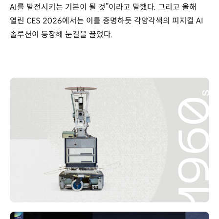
AI를 발전시키는 기본이 될 것”이라고 말했다. 그리고 올해
작업
수행
열린 CES 2026에서는 이를 증명하듯 각양각색의 피지컬 AI
현실
솔루션이 등장해 눈길을 끌었다.
환경
텍스트,
이미지,
음성
데이터
등
답변
•
요약
•
추천
•
생성물
센서
+
환경
•
지도