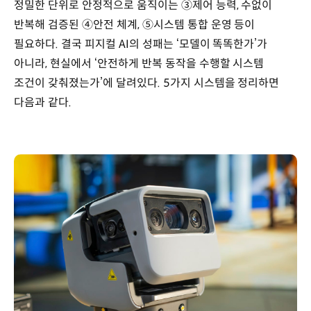
IMU
정밀한 단위로 안정적으로 움직이는 ③제어 능력, 수없이
•
반복해 검증된 ④안전 체계, ⑤시스템 통합 운영 등이
GPS
필요하다. 결국 피지컬 AI의 성패는 ‘모델이 똑똑한가’가
등
추론계획
아니라, 현실에서 ‘안전하게 반복 동작을 수행할 시스템
Think
조건이 갖춰졌는가’에 달려있다. 5가지 시스템을 정리하면
Plan
다음과 같다.
센서
•
상태
정보
해석
-
>
추론
•
동작
계획
구성요소
Al
모델
컴퓨팅