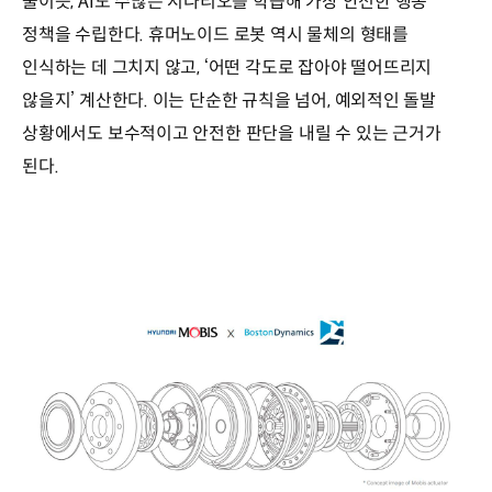
줄이듯, AI도 수많은 시나리오를 학습해 가장 안전한 행동
대응
정책을 수립한다. 휴머노이드 로봇 역시 물체의 형태를
예외/
인식하는 데 그치지 않고, ‘어떤 각도로 잡아야 떨어뜨리지
극한
대응
않을지’ 계산한다. 이는 단순한 규칙을 넘어, 예외적인 돌발
안전
상황에서도 보수적이고 안전한 판단을 내릴 수 있는 근거가
동작
보장
된다.
(힘
•
속도
•
각도
조절,
안전
정지)