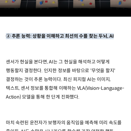
예외/
극한
대응
비
•
역광
② 추론 능력: 상황을 이해하고 최선의 수를 찾는 두뇌, AI
•
진동
등
환경에서도
센서가 현실을 본다면, AI는 그 현실을 해석하고 어떻게
정확한
인지
행동할지 결정한다. 인지한 정보를 바탕으로 '무엇을 할지'
예외/
결정하는 것이 추론 능력이다. 최신 피지컬 AI는 이미지,
극한
대응
텍스트, 센서 정보를 통합해 이해하는 VLA(Vision-Language-
규칙
Action) 모델을 통해 한 단계 진화했다.
+
데이터
학습
-
마치 숙련된 운전자가 보행자의 움직임을 예측해 미리 속도를
>
예외상황