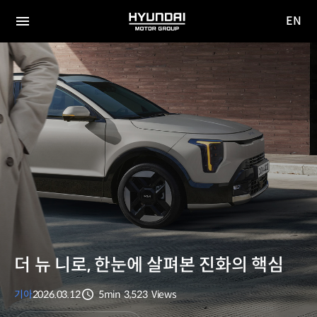
EN
HYUNDAI
영문
MOTOR
전체
사이트
메뉴
GROUP
이동
더 뉴 니로, 한눈에 살펴본 진화의 핵심
기아
2026.03.12
5min
3,523
Views
분량
조회수